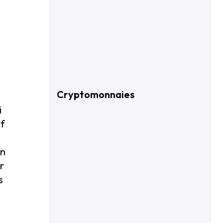
Cryptomonnaies
i
if
on
r
s
é