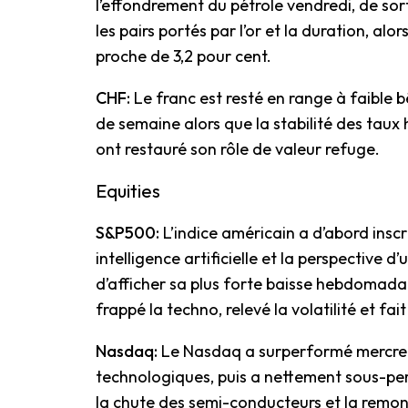
l’effondrement du pétrole vendredi, de sor
les pairs portés par l’or et la duration, a
proche de 3,2 pour cent.
CHF:
Le franc est resté en range à faible b
de semaine alors que la stabilité des taux
ont restauré son rôle de valeur refuge.
Equities
S&P500:
L’indice américain a d’abord insc
intelligence artificielle et la perspective 
d’afficher sa plus forte baisse hebdomadai
frappé la techno, relevé la volatilité et fa
Nasdaq:
Le Nasdaq a surperformé mercred
technologiques, puis a nettement sous-per
la chute des semi-conducteurs et la remonté