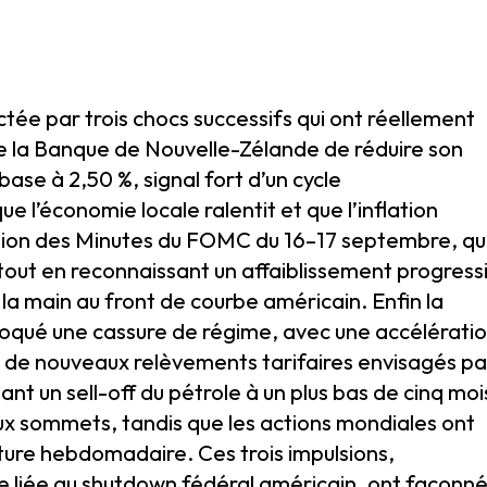
ée par trois chocs successifs qui ont réellement
 de la Banque de Nouvelle-Zélande de réduire son
ase à 2,50 %, signal fort d’un cycle
e l’économie locale ralentit et que l’inflation
ication des Minutes du FOMC du 16–17 septembre, qu
tout en reconnaissant un affaiblissement progress
 la main au front de courbe américain. Enfin la
oqué une cassure de régime, avec une accélérati
ce de nouveaux relèvements tarifaires envisagés pa
nt un sell-off du pétrole à un plus bas de cinq moi
ux sommets, tandis que les actions mondiales ont
ôture hebdomadaire. Ces trois impulsions,
ue liée au shutdown fédéral américain, ont façonn