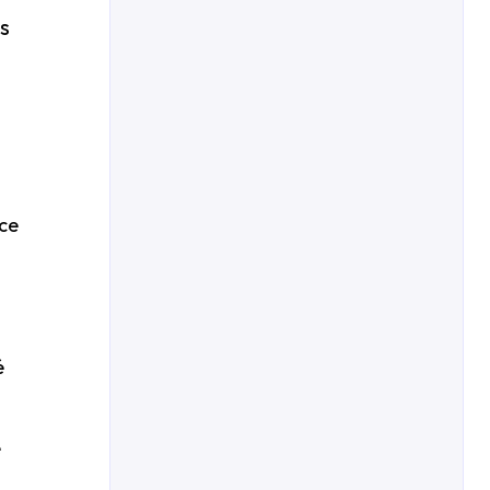
s
ce
é
e