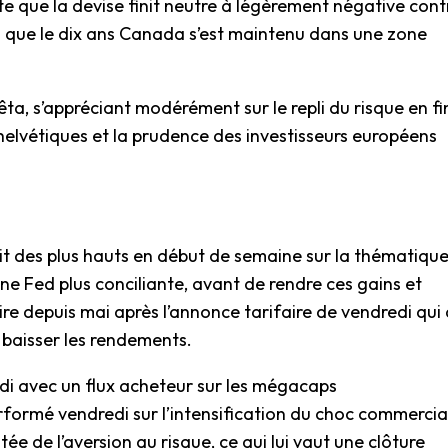
te que la devise finit neutre à légèrement négative cont
lors que le dix ans Canada s’est maintenu dans une zone
êta, s’appréciant modérément sur le repli du risque en fi
 helvétiques et la prudence des investisseurs européens
rit des plus hauts en début de semaine sur la thématiqu
d’une Fed plus conciliante, avant de rendre ces gains et
re depuis mai après l’annonce tarifaire de vendredi qui 
it baisser les rendements.
i avec un flux acheteur sur les mégacaps
formé vendredi sur l’intensification du choc commercial
e de l’aversion au risque, ce qui lui vaut une clôture